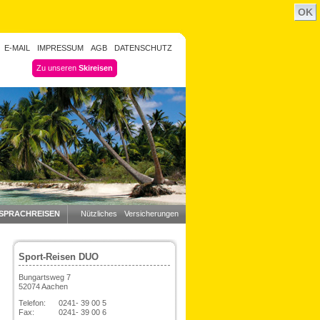
OK
E-MAIL
IMPRESSUM
AGB
DATENSCHUTZ
Zu unseren
Skireisen
SPRACHREISEN
Nützliches
Versicherungen
Sport-Reisen DUO
Bungartsweg 7
52074 Aachen
Telefon:
0241- 39 00 5
Fax:
0241- 39 00 6